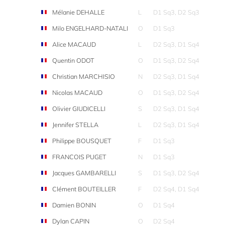
Mélanie DEHALLE
L
D1 Sq3, D2 Sq3
Milo ENGELHARD-NATALI
O
D1 Sq3
Alice MACAUD
L
D2 Sq3, D1 Sq4
Quentin ODOT
O
D1 Sq3, D2 Sq4
Christian MARCHISIO
N
D2 Sq3, D1 Sq4
Nicolas MACAUD
O
D1 Sq3, D2 Sq4
Olivier GIUDICELLI
S
D2 Sq3, D1 Sq4
Jennifer STELLA
L
D2 Sq3, D1 Sq4
Philippe BOUSQUET
F
D1 Sq3
FRANCOIS PUGET
N
D1 Sq3
Jacques GAMBARELLI
S
D1 Sq3, D2 Sq4
Clément BOUTEILLER
F
D2 Sq4, D1 Sq4
Damien BONIN
O
D1 Sq4
Dylan CAPIN
O
D2 Sq4