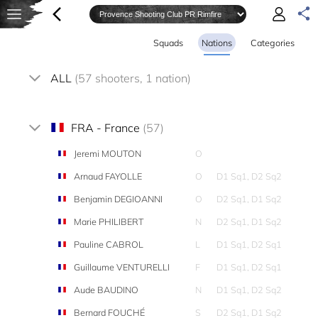
Squads
Nations
Categories
ALL
(57 shooters, 1 nation)
FRA - France
(57)
Jeremi MOUTON
O
Arnaud FAYOLLE
O
D1 Sq1, D2 Sq2
Benjamin DEGIOANNI
O
D2 Sq1, D1 Sq2
Marie PHILIBERT
N
D2 Sq1, D1 Sq2
Pauline CABROL
L
D1 Sq1, D2 Sq1
Guillaume VENTURELLI
F
D1 Sq1, D2 Sq1
Aude BAUDINO
N
D1 Sq1, D2 Sq2
Bernard FOUCHÉ
S
D2 Sq1, D1 Sq2