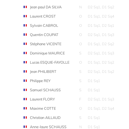
Jean paul DA SILVA
N
D2 Sq1, D1 Sq2
Laurent CROST
O
D1 Sq1, D2 Sq4
Sylvain CABROL
O
D1 Sq1, D2 Sq1
Quentin COUPAT
O
D2 Sq1, D1 Sq3
Stéphane VICENTE
O
D1 Sq1, D2 Sq2
Dominique MAURICE
S
D2 Sq1, D1 Sq3
Lucas ESQUIE-FAYOLLE
O
D1 Sq1, D2 Sq2
Jean PHILIBERT
S
D2 Sq1, D1 Sq2
Philippe REY
S
D1 Sq1
Samuel SCHAUSS
S
D1 Sq1
Laurent FLORY
F
D2 Sq1, D1 Sq3
Maxime COTTE
O
D1 Sq1, D2 Sq4
Christian AILLAUD
S
D1 Sq1
Anne-laure SCHAUSS
N
D1 Sq1