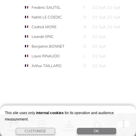
Frederic SAUTEL
F
D2 Sq4, D1 Sq4
Nahiti LE COEDIC
O
D1 Sq4, D2 Sq4
Cedrick MORE
N
D1 Sq4, D2 Sq4
Leandri ERIC
S
D2 Sq4
Benjamin BONNET
O
D1 Sq4
Laure RINAUDO
L
D1 Sq4
Arthur TAILLARD
O
D1 Sq4
This site uses only
internal cookies
for its operation and audience
measurement.
Match
Story
Ranking
Stages
CUSTOMISE
OK