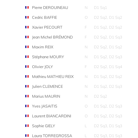
Pierre DEROUINEAU
N
D1 Sq1
Cedric BAFFIE
O
D2 Sq2, D1 Sq2
Xavier PECOURT
F
D1 Sq2, D2 Sq2
Jean Michel BRÉMOND
F
D2 Sq2, D1 Sq3
Maxim REIX
N
D2 Sq2, D1 Sq2
Stéphane MOURY
N
D1 Sq2, D2 Sq3
Olivier JOLY
F
D2 Sq2, D1 Sq4
Mathieu MATHIEU REIX
N
D1 Sq2, D2 Sq2
Julien CLEMENCE
N
D1 Sq2, D2 Sq3
Marius MAURIN
N
D2 Sq2
Yves JASAITIS
O
D1 Sq2, D2 Sq3
Laurent BIANCARDINI
O
D1 Sq2, D2 Sq3
Sophie GIELY
L
D2 Sq3, D1 Sq3
Laura TORREGROSSA
L
D2 Sq3, D1 Sq3