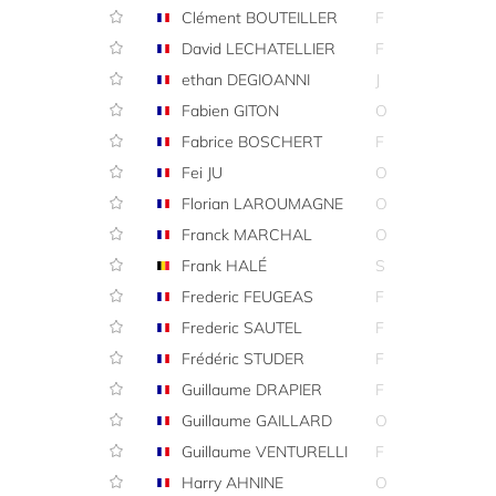
Clément BOUTEILLER
F
David LECHATELLIER
F
ethan DEGIOANNI
J
Fabien GITON
O
Fabrice BOSCHERT
F
Fei JU
O
Florian LAROUMAGNE
O
Franck MARCHAL
O
Frank HALÉ
S
Frederic FEUGEAS
F
Frederic SAUTEL
F
Frédéric STUDER
F
Guillaume DRAPIER
F
Guillaume GAILLARD
O
Guillaume VENTURELLI
F
Harry AHNINE
O