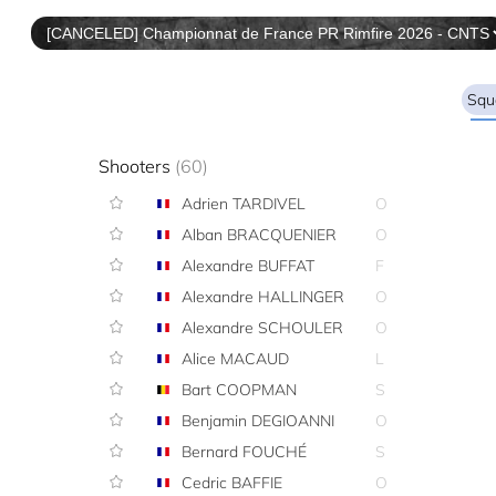
Squ
Shooters
(60)
Adrien TARDIVEL
O
Alban BRACQUENIER
O
Alexandre BUFFAT
F
Alexandre HALLINGER
O
Alexandre SCHOULER
O
Alice MACAUD
L
Bart COOPMAN
S
Benjamin DEGIOANNI
O
Bernard FOUCHÉ
S
Cedric BAFFIE
O