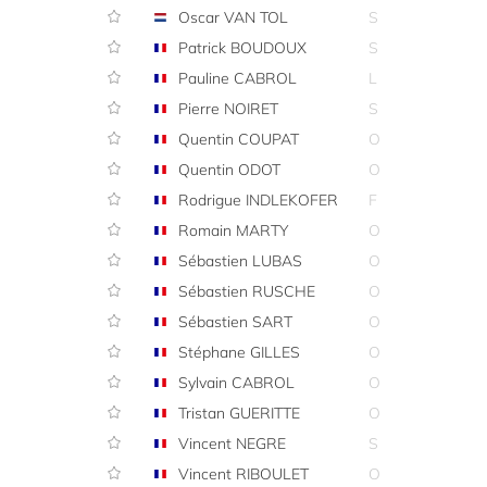
Oscar VAN TOL
S
Patrick BOUDOUX
S
Pauline CABROL
L
Pierre NOIRET
S
Quentin COUPAT
O
Quentin ODOT
O
Rodrigue INDLEKOFER
F
Romain MARTY
O
Sébastien LUBAS
O
Sébastien RUSCHE
O
Sébastien SART
O
Stéphane GILLES
O
Sylvain CABROL
O
Tristan GUERITTE
O
Vincent NEGRE
S
Vincent RIBOULET
O