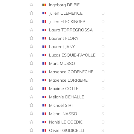
Ingeborg DE BIE
L
Julien CLEMENCE
O
Julien FLECKINGER
O
Laura TORREGROSSA
L
Laurent FLORY
F
Laurent JANY
O
Lucas ESQUIE-FAYOLLE
O
Marc MUSSO
O
Maxence GODENECHE
O
Maxence LORRIERE
O
Maxime COTTE
O
Mélanie DEHALLE
L
Michaël SIRI
O
Michel NASSO
S
Nahiti LE COEDIC
O
Olivier GIUDICELLI
S