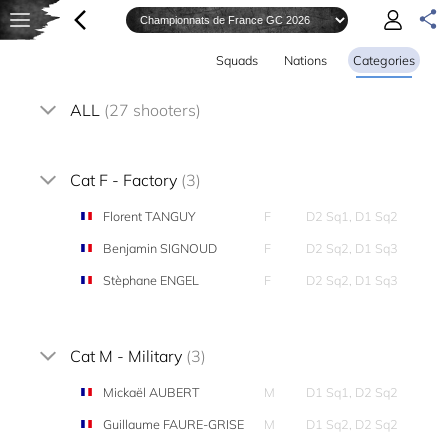
Squads
Nations
Categories
ALL
(27 shooters)
Cat F - Factory
(3)
Florent TANGUY
F
D2 Sq1, D1 Sq2
Benjamin SIGNOUD
F
D2 Sq2, D1 Sq3
Stèphane ENGEL
F
D2 Sq2, D1 Sq3
Cat M - Military
(3)
Mickaël AUBERT
M
D1 Sq1, D2 Sq2
Guillaume FAURE-GRISE
M
D1 Sq2, D2 Sq2