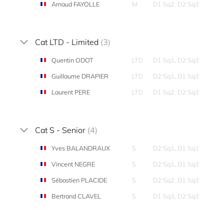
Arnaud FAYOLLE
M
D1 Sq2, D2 Sq3
Cat LTD - Limited
(3)
Quentin ODOT
LTD
D1 Sq1, D2 Sq3
Guillaume DRAPIER
LTD
D2 Sq1, D1 Sq3
Laurent PERE
LTD
D1 Sq2, D2 Sq3
Cat S - Senior
(4)
Yves BALANDRAUX
S
D2 Sq1, D1 Sq1
Vincent NEGRE
S
D2 Sq1, D1 Sq3
Sébastien PLACIDE
S
D2 Sq2, D1 Sq3
Bertrand CLAVEL
S
D1 Sq3, D2 Sq3