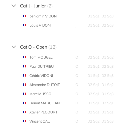
Cat J - Junior
(2)
benjamin VIDONI
J
D1 Sq1, D2 Sq3
Louis VIDONI
J
D1 Sq1, D2 Sq3
Cat O - Open
(12)
Tom MOUGEL
O
D2 Sq1, D1 Sq2
Paul DU TRIEU
O
D1 Sq1, D2 Sq3
Cédric VIDONI
O
D1 Sq1, D2 Sq3
Alexandre DUTOIT
O
D2 Sq1, D1 Sq2
Marc MUSSO
O
D2 Sq1, D1 Sq3
Benoit MARCHAND
O
D1 Sq1, D2 Sq1
Xavier PECOURT
O
D2 Sq1, D1 Sq1
Vincent CAU
O
D2 Sq2, D1 Sq3