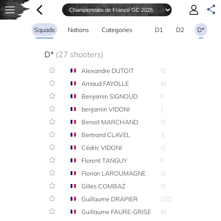
Squads
Nations
Categories
D1
D2
D*
D*
(27 shooters)
Alexandre DUTOIT
O
Arnaud FAYOLLE
M
Benjamin SIGNOUD
F
benjamin VIDONI
J
Benoit MARCHAND
O
Bertrand CLAVEL
S
Cédric VIDONI
O
Florent TANGUY
F
Florian LAROUMAGNE
O
Gilles COMBAZ
O
Guillaume DRAPIER
LTD
Guillaume FAURE-GRISE
M