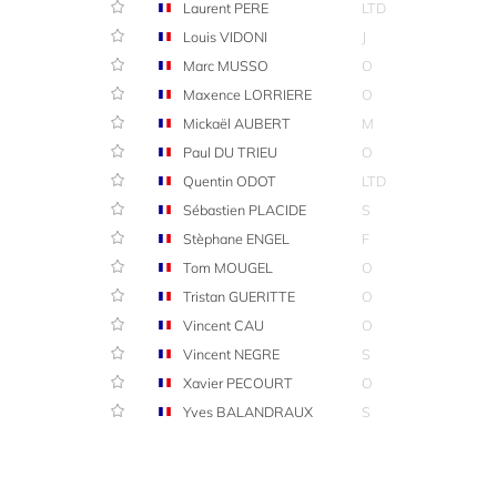
Laurent PERE
LTD
Louis VIDONI
J
Marc MUSSO
O
Maxence LORRIERE
O
Mickaël AUBERT
M
Paul DU TRIEU
O
Quentin ODOT
LTD
Sébastien PLACIDE
S
Stèphane ENGEL
F
Tom MOUGEL
O
Tristan GUERITTE
O
Vincent CAU
O
Vincent NEGRE
S
Xavier PECOURT
O
Yves BALANDRAUX
S