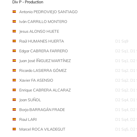
Div P - Production
Antonio PEDROVIEJO SANTIAGO
Iván CARRILLO MONTERO
Jesus ALONSO HUETE
Raúl HUMANES HUERTA
D1 Sq9
Edgar CABRERA FARRERO
D2 Sq1, D1
Juan José ÍÑIGUEZ MARTÍNEZ
D1 Sq1, D2
Ricardo LASIERRA GÓMEZ
D2 Sq2, D1
Xavier FA ASENSIO
D2 Sq2, D1
Enrique CABRERA ALCARAZ
D2 Sq2, D1
Joan SUÑOL
D2 Sq4, D1
Borja BARRAGÁN FRADE
D1 Sq4, D2
Raul LARI
D1 Sq4, D2
Marcel ROCA VILADEGUT
D1 Sq5, D2