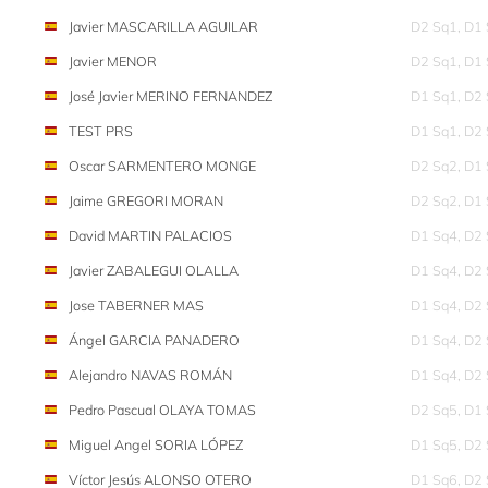
Javier MASCARILLA AGUILAR
D2 Sq1, D1
Javier MENOR
D2 Sq1, D1
José Javier MERINO FERNANDEZ
D1 Sq1, D2
TEST PRS
D1 Sq1, D2
Oscar SARMENTERO MONGE
D2 Sq2, D1
Jaime GREGORI MORAN
D2 Sq2, D1
David MARTIN PALACIOS
D1 Sq4, D2
Javier ZABALEGUI OLALLA
D1 Sq4, D2
Jose TABERNER MAS
D1 Sq4, D2
Ángel GARCIA PANADERO
D1 Sq4, D2
Alejandro NAVAS ROMÁN
D1 Sq4, D2
Pedro Pascual OLAYA TOMAS
D2 Sq5, D1
Miguel Angel SORIA LÓPEZ
D1 Sq5, D2
Víctor Jesús ALONSO OTERO
D1 Sq6, D2