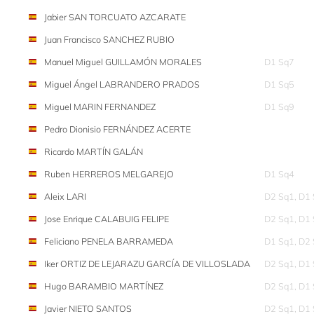
Jabier SAN TORCUATO AZCARATE
Juan Francisco SANCHEZ RUBIO
Manuel Miguel GUILLAMÓN MORALES
D1 Sq7
Miguel Ángel LABRANDERO PRADOS
D1 Sq5
Miguel MARIN FERNANDEZ
D1 Sq9
Pedro Dionisio FERNÁNDEZ ACERTE
Ricardo MARTÍN GALÁN
Ruben HERREROS MELGAREJO
D1 Sq4
Aleix LARI
D2 Sq1, D1
Jose Enrique CALABUIG FELIPE
D2 Sq1, D1
Feliciano PENELA BARRAMEDA
D1 Sq1, D2
Iker ORTIZ DE LEJARAZU GARCÍA DE VILLOSLADA
D2 Sq1, D1
Hugo BARAMBIO MARTÍNEZ
D2 Sq1, D1
Javier NIETO SANTOS
D2 Sq1, D1