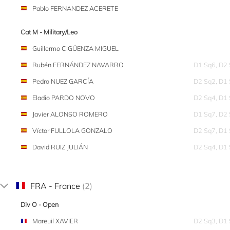
Pablo FERNANDEZ ACERETE
Cat M - Military/Leo
Guillermo CIGÜENZA MIGUEL
Rubén FERNÁNDEZ NAVARRO
D1 Sq6, D2
Pedro NUEZ GARCÍA
D2 Sq2, D1
Eladio PARDO NOVO
D2 Sq4, D1
Javier ALONSO ROMERO
D1 Sq7, D2
Víctor FULLOLA GONZALO
D2 Sq7, D1
David RUIZ JULIÁN
D2 Sq4, D1
FRA - France
(2)
Div O - Open
Mareuil XAVIER
D2 Sq3, D1