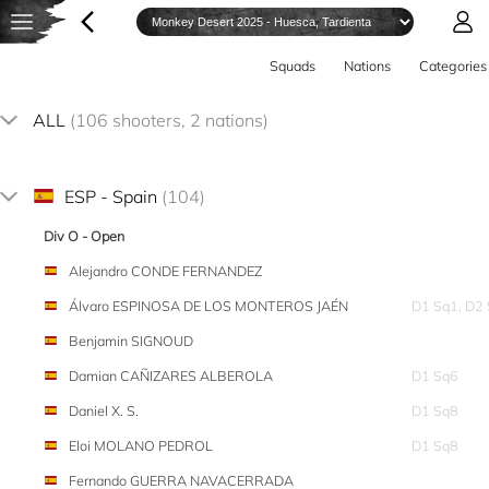
Squads
Nations
Categories
ALL
(106 shooters, 2 nations)
ESP - Spain
(104)
Div O - Open
Alejandro CONDE FERNANDEZ
Álvaro ESPINOSA DE LOS MONTEROS JAÉN
D1 Sq1, D2
Benjamin SIGNOUD
Damian CAÑIZARES ALBEROLA
D1 Sq6
Daniel X. S.
D1 Sq8
Eloi MOLANO PEDROL
D1 Sq8
Fernando GUERRA NAVACERRADA