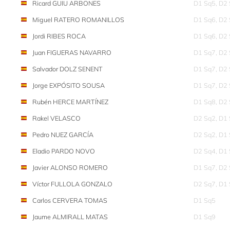
Ricard GUIU ARBONES
D1 Sq5, D2
Miguel RATERO ROMANILLOS
D1 Sq6, D2
Jordi RIBES ROCA
D1 Sq6, D2
Juan FIGUERAS NAVARRO
D1 Sq7, D2
Salvador DOLZ SENENT
D1 Sq7, D2
Jorge EXPÓSITO SOUSA
D1 Sq7, D2
Rubén HERCE MARTÍNEZ
D1 Sq8, D2
Rakel VELASCO
D2 Sq2, D1
Pedro NUEZ GARCÍA
D2 Sq2, D1
Eladio PARDO NOVO
D2 Sq4, D1
Javier ALONSO ROMERO
D1 Sq7, D2
Víctor FULLOLA GONZALO
D2 Sq7, D1
Carlos CERVERA TOMAS
D1 Sq5
Jaume ALMIRALL MATAS
D1 Sq9