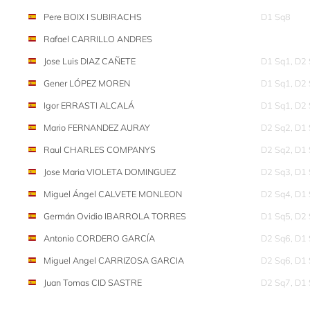
Pere BOIX I SUBIRACHS
D1 Sq8
Rafael CARRILLO ANDRES
Jose Luis DIAZ CAÑETE
D1 Sq1, D2
Gener LÓPEZ MOREN
D1 Sq1, D2
Igor ERRASTI ALCALÁ
D1 Sq1, D2
Mario FERNANDEZ AURAY
D2 Sq2, D1
Raul CHARLES COMPANYS
D2 Sq2, D1
Jose Maria VIOLETA DOMINGUEZ
D2 Sq3, D1
Miguel Ángel CALVETE MONLEON
D2 Sq4, D1
Germán Ovidio IBARROLA TORRES
D1 Sq5, D2
Antonio CORDERO GARCÍA
D2 Sq6, D1
Miguel Angel CARRIZOSA GARCIA
D2 Sq6, D1
Juan Tomas CID SASTRE
D2 Sq7, D1