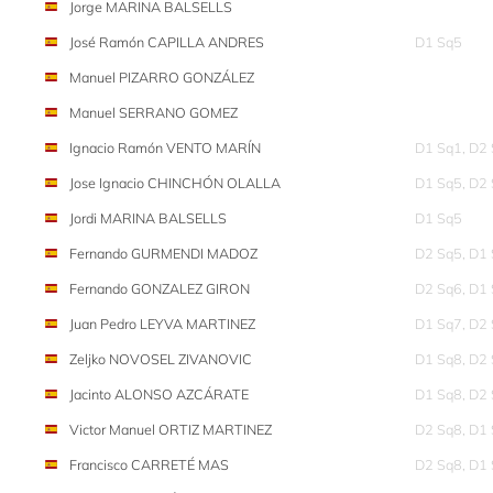
Jorge MARINA BALSELLS
José Ramón CAPILLA ANDRES
D1 Sq5
Manuel PIZARRO GONZÁLEZ
Manuel SERRANO GOMEZ
Ignacio Ramón VENTO MARÍN
D1 Sq1, D2
Jose Ignacio CHINCHÓN OLALLA
D1 Sq5, D2
Jordi MARINA BALSELLS
D1 Sq5
Fernando GURMENDI MADOZ
D2 Sq5, D1
Fernando GONZALEZ GIRON
D2 Sq6, D1
Juan Pedro LEYVA MARTINEZ
D1 Sq7, D2
Zeljko NOVOSEL ZIVANOVIC
D1 Sq8, D2
Jacinto ALONSO AZCÁRATE
D1 Sq8, D2
Victor Manuel ORTIZ MARTINEZ
D2 Sq8, D1
Francisco CARRETÉ MAS
D2 Sq8, D1