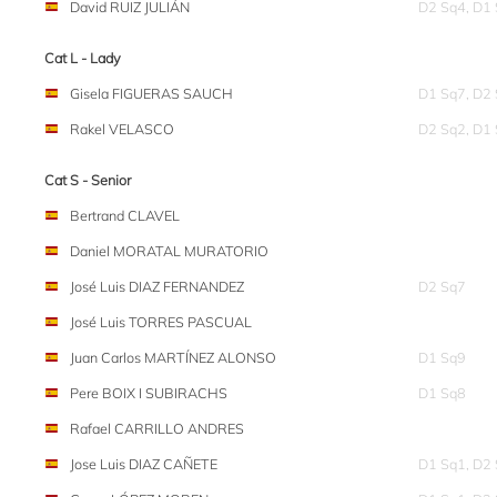
David RUIZ JULIÁN
D2 Sq4, D1
Cat L - Lady
Gisela FIGUERAS SAUCH
D1 Sq7, D2
Rakel VELASCO
D2 Sq2, D1
Cat S - Senior
Bertrand CLAVEL
Daniel MORATAL MURATORIO
José Luis DIAZ FERNANDEZ
D2 Sq7
José Luis TORRES PASCUAL
Juan Carlos MARTÍNEZ ALONSO
D1 Sq9
Pere BOIX I SUBIRACHS
D1 Sq8
Rafael CARRILLO ANDRES
Jose Luis DIAZ CAÑETE
D1 Sq1, D2