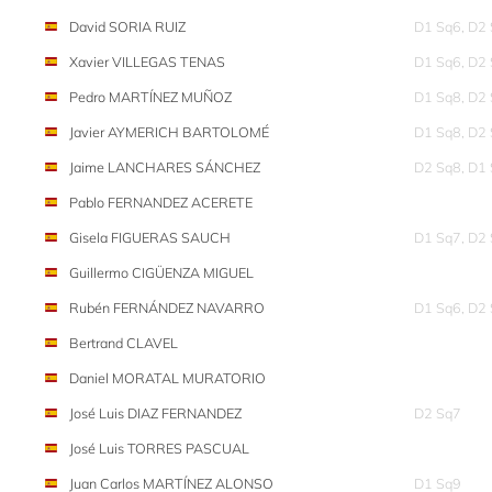
David SORIA RUIZ
D1 Sq6, D2
Xavier VILLEGAS TENAS
D1 Sq6, D2
Pedro MARTÍNEZ MUÑOZ
D1 Sq8, D2
Javier AYMERICH BARTOLOMÉ
D1 Sq8, D2
Jaime LANCHARES SÁNCHEZ
D2 Sq8, D1
Pablo FERNANDEZ ACERETE
Gisela FIGUERAS SAUCH
D1 Sq7, D2
Guillermo CIGÜENZA MIGUEL
Rubén FERNÁNDEZ NAVARRO
D1 Sq6, D2
Bertrand CLAVEL
Daniel MORATAL MURATORIO
José Luis DIAZ FERNANDEZ
D2 Sq7
José Luis TORRES PASCUAL
Juan Carlos MARTÍNEZ ALONSO
D1 Sq9