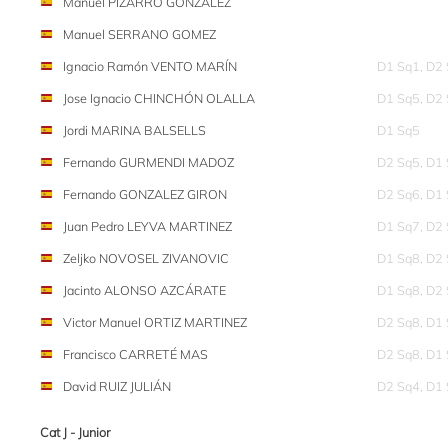
Manuel PIZARRO GONZÁLEZ
Manuel SERRANO GOMEZ
Ignacio Ramón VENTO MARÍN
D1 Sq1, D2
Jose Ignacio CHINCHÓN OLALLA
D1 Sq5, D2
Jordi MARINA BALSELLS
D1 Sq5
Fernando GURMENDI MADOZ
D2 Sq5, D1
Fernando GONZALEZ GIRON
D2 Sq6, D1
Juan Pedro LEYVA MARTINEZ
D1 Sq7, D2
Zeljko NOVOSEL ZIVANOVIC
D1 Sq8, D2
Jacinto ALONSO AZCÁRATE
D1 Sq8, D2
Victor Manuel ORTIZ MARTINEZ
D2 Sq8, D1
Francisco CARRETÉ MAS
D2 Sq8, D1
David RUIZ JULIÁN
D2 Sq4, D1
Cat J - Junior