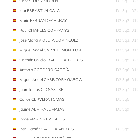
Gener LÓPEZ MOREN
D1 Sq1, D2
Igor ERRASTI ALCALÁ
D1 Sq1, D2
Mario FERNANDEZ AURAY
D2 Sq2, D1
Raul CHARLES COMPANYS
D2 Sq2, D1
Jose Maria VIOLETA DOMINGUEZ
D2 Sq3, D1
Miguel Ángel CALVETE MONLEON
D2 Sq4, D1
Germán Ovidio IBARROLA TORRES
D1 Sq5, D2
Antonio CORDERO GARCÍA
D2 Sq6, D1
Miguel Angel CARRIZOSA GARCIA
D2 Sq6, D1
Juan Tomas CID SASTRE
D2 Sq7, D1
Carlos CERVERA TOMAS
D1 Sq5
Jaume ALMIRALL MATAS
D1 Sq9
Jorge MARINA BALSELLS
José Ramón CAPILLA ANDRES
D1 Sq5