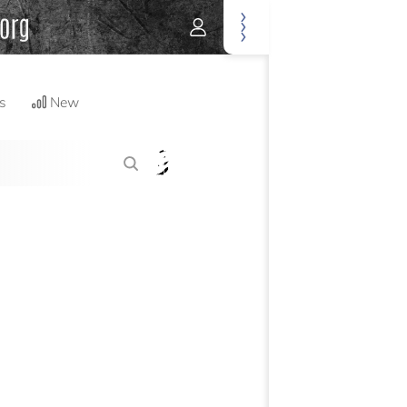
s
New