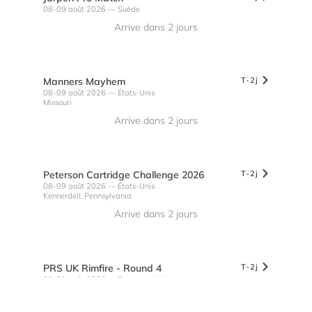
08-09 août
2026
— Suède
Arrive dans 2 jours
Manners Mayhem
T
-
2j
08-09 août
2026
— États-Unis
Missouri
Arrive dans 2 jours
Peterson Cartridge Challenge 2026
T
-
2j
08-09 août
2026
— États-Unis
Kennerdell, Pennsylvania
Arrive dans 2 jours
PRS UK Rimfire - Round 4
T
-
2j
08-09 août
2026
— Royaume-Uni
Arrive dans 2 jours