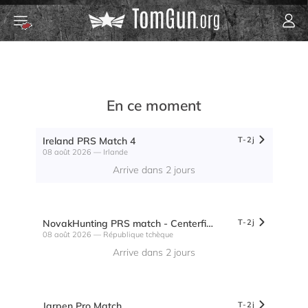
Idaho Finale PRS 2024
En ce moment
Ireland PRS Match 4
T
-
2j
08 août
2026
— Irlande
Arrive dans 2 jours
NovakHunting PRS match - Centerfire
T
-
2j
08 août
2026
— République tchèque
Arrive dans 2 jours
Jarpen Pro Match
T
-
2j