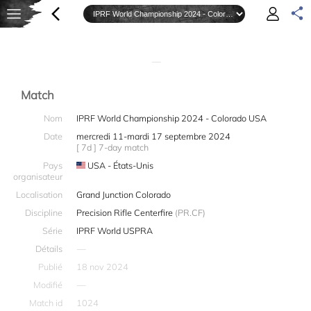
—
Match
Nom
IPRF World Championship 2024 - Colorado USA
Date
mercredi 11-mardi 17 septembre 2024
[ 7d ] 7-day match
Pays
USA - États-Unis
organisateur
Localisation
Grand Junction Colorado
Discipline
Precision Rifle Centerfire
(PR.CF)
Série
IPRF World USPRA
Détails
—
Publié
18 nov 2024
Modifié
—
Match id
1024