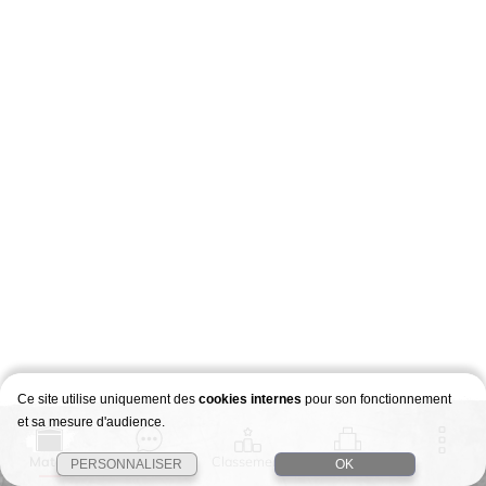
Ce site utilise uniquement des
cookies internes
pour son fonctionnement
et sa mesure d'audience.
Match
Story
Classement
Stages
PERSONNALISER
OK