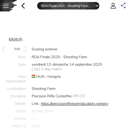
—
Match
Scoring externe
NOW
Nom
RDA Finale 2025 - Shooting Farm
Date
vendredi 12-dimanche 14 septembre 2025
[ 3d ] 3-day match
Pays
HUN - Hongrie
organisateur
Localisation
Shooting Farm
Discipline
Precision Rifle Centerfire
(PR.CF)
Détails
Link :
https://precisionrifleteamrda.sk/prs-preteky
Publié
18 nov 2024
Modifié
—
Match id
1067