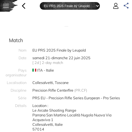
—
Match
Nom
EU PRS 2025 Finale by Leupold
Date
samedi 21-dimanche 22 juin 2025
[ 2d ] 2-day match
Pays
ITA - Italie
organisateur
Localisation
Collesalvetti, Toscane
Discipline
Precision Rifle Centerfire
(PR.CF)
Série
PRS EU - Precision Rifle Series European - Pro Series
Détails
Location :
Le Arcate Shooting Range
Parrana San Martino Località Nugola Nuova Via
Acquaviva 1
Collesalvetti, Italie
57014