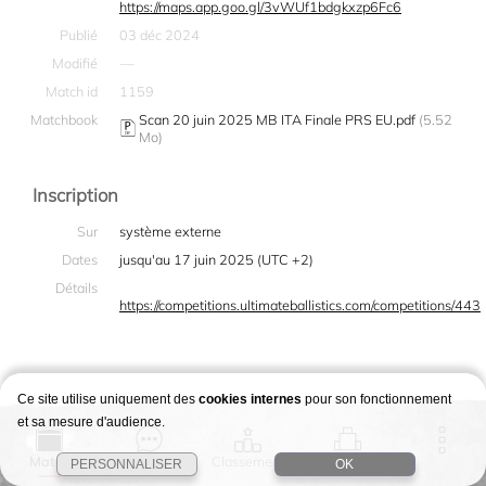
https://maps.app.goo.gl/3vWUf1bdgkxzp6Fc6
Publié
03 déc 2024
Modifié
—
Match id
1159
Matchbook
Scan 20 juin 2025 MB ITA Finale PRS EU.pdf
(5.52
Mo)
Inscription
Sur
système externe
Dates
jusqu'au 17 juin 2025 (UTC +2)
Détails
https://competitions.ultimateballistics.com/competitions/443
Ce site utilise uniquement des
cookies internes
pour son fonctionnement
et sa mesure d'audience.
Match
Story
Classement
Stages
PERSONNALISER
OK