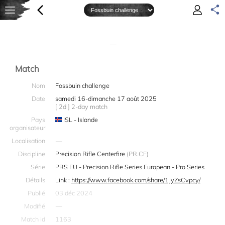
—
Match
Nom
Fossbuin challenge
Date
samedi 16-dimanche 17 août 2025
[ 2d ] 2-day match
Pays
ISL - Islande
organisateur
Localisation
—
Discipline
Precision Rifle Centerfire
(PR.CF)
Série
PRS EU - Precision Rifle Series European - Pro Series
Détails
Link :
https://www.facebook.com/share/1JyZsCvpcy/
Publié
03 déc 2024
Modifié
—
Match id
1163