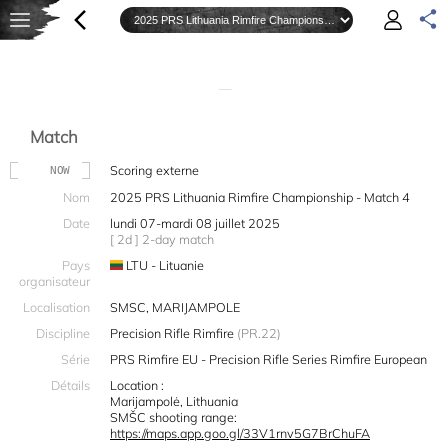
—
Match
Scoring externe
NOW
Nom
2025 PRS Lithuania Rimfire Championship - Match 4
Date
lundi 07-mardi 08 juillet 2025
[ 2d ] 2-day match
Pays
LTU - Lituanie
organisateur
Localisation
SMSC, MARIJAMPOLE
Discipline
Precision Rifle Rimfire
(PR.22)
Série
PRS Rimfire EU - Precision Rifle Series Rimfire European
Détails
Location :
Marijampolė, Lithuania
SMŠC shooting range:
https://maps.app.goo.gl/33V1rnv5G7BrChuFA