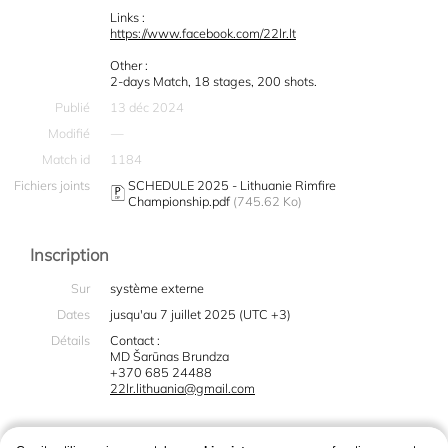
Links :
https://www.facebook.com/22lr.lt
Other :
2-days Match, 18 stages, 200 shots.
Publié
13 déc 2024
Modifié
—
Match id
1184
Fichiers joints
SCHEDULE 2025 - Lithuanie Rimfire
Championship.pdf
(745.62 Ko)
Inscription
Sur
système externe
Dates
jusqu'au 7 juillet 2025 (UTC +3)
Détails
Contact :
MD Šarūnas Brundza
+370 685 24488
22lr.lithuania@gmail.com