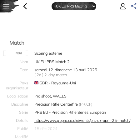
—
Match
Scoring externe
NOW
Nom
UK EU PRS Match 2
Date
samedi 12-dimanche 13 avril 2025
[ 2d ] 2-day match
Pays
GBR - Royaume-Uni
organisateur
Localisation
Pro shoot, WALES
Discipline
Precision Rifle Centerfire
(PR.CF)
Série
PRS EU - Precision Rifle Series European
Détails
https://www.gbpra.co.uk/events/prs-uk-april-25-match/
Publié
15 déc 2024
Modifié
—