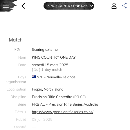
—
Match
Scoring externe
NOW
Nom
KING COUNTRY ONE DAY
Date
samedi 15 mars 2025
[ 1d ] 1-day match
Pays
NZL - Nouvelle-Zélande
organisateur
Localisation
Piopio, North Island
Discipline
Precision Rifle Centerfire
(PR.CF)
Série
PRS AU - Precision Rifle Series Australia
Détails
https://www.precisionrifleseries.co.nz/
Publié
08 jan 2025
Modifié
—