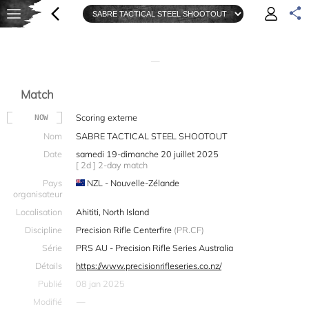
—
Match
Scoring externe
NOW
Nom
SABRE TACTICAL STEEL SHOOTOUT
Date
samedi 19-dimanche 20 juillet 2025
[ 2d ] 2-day match
Pays
NZL - Nouvelle-Zélande
organisateur
Localisation
Ahititi, North Island
Discipline
Precision Rifle Centerfire
(PR.CF)
Série
PRS AU - Precision Rifle Series Australia
Détails
https://www.precisionrifleseries.co.nz/
Publié
08 jan 2025
Modifié
—