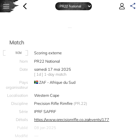
—
Match
Scoring externe
NOW
Nom
PR22 National
Date
samedi 17 mai 2025
[ 1d ] 1-day match
Pays
ZAF - Afrique du Sud
organisateur
Localisation
Western Cape
Discipline
Precision Rifle Rimfire
(PR.22)
Série
IPRF SAPRF
Détails
https://www.precisionrifle.co.za/events/177
Publié
08 jan 2025
Modifié
—