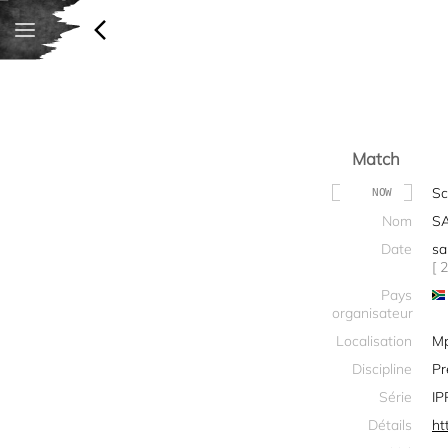
Match
Sc
NOW
Nom
S
Date
sa
[ 
Pays
organisateur
Localisation
M
Discipline
Pr
Série
IP
Détails
ht