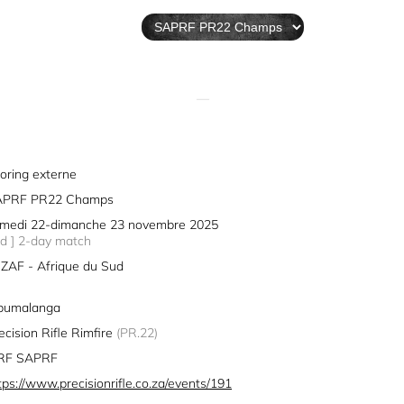
—
oring externe
APRF PR22 Champs
medi 22-dimanche 23 novembre 2025
2d ] 2-day match
ZAF - Afrique du Sud
pumalanga
ecision Rifle Rimfire
(PR.22)
RF SAPRF
tps://www.precisionrifle.co.za/events/191