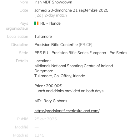
Nom
Irish MDT Showdown
Date
samedi 20-dimanche 21 septembre 2025
[ 2d ] 2-day match
Pays
IRL - Irlande
organisateur
Localisation
Tullamore
Discipline
Precision Rifle Centerfire
(PR.CF)
Série
PRS EU - Precision Rifle Series European - Pro Series
Détails
Location :
Midlands National Shooting Centre of Ireland
Derrymore
Tullamore, Co. Offaly, Irlande
Price : 200,00€
Lunch and drinks provided on both days.
MD : Rory Gibbons
https://precisionrifleseriesireland.com/
Publié
25 avr 2025
Modifié
—
Match id
1245