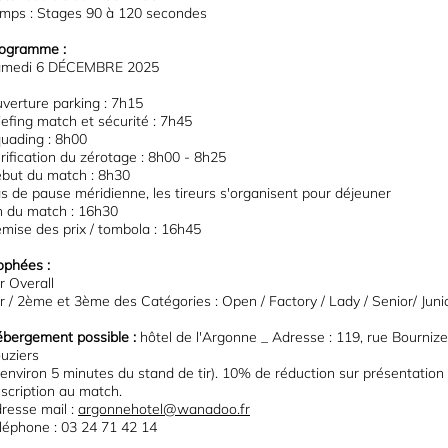
mps : Stages 90 à 120 secondes
ogramme :
medi 6 DÉCEMBRE 2025
verture parking : 7h15
iefing match et sécurité : 7h45
uading : 8h00
rification du zérotage : 8h00 - 8h25
but du match : 8h30
s de pause méridienne, les tireurs s'organisent pour déjeuner
n du match : 16h30
mise des prix / tombola : 16h45
ophées :
r Overall
r / 2ème et 3ème des Catégories : Open / Factory / Lady / Senior/ Juni
bergement possible :
hôtel de l'Argonne _ Adresse : 119, rue Bourniz
uziers
 environ 5 minutes du stand de tir). 10% de réduction sur présentation
inscription au match.
resse mail :
argonnehotel@wanadoo.fr
léphone : 03 24 71 42 14