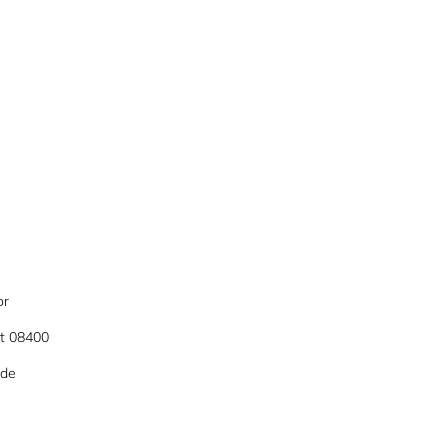
or
et 08400
 de