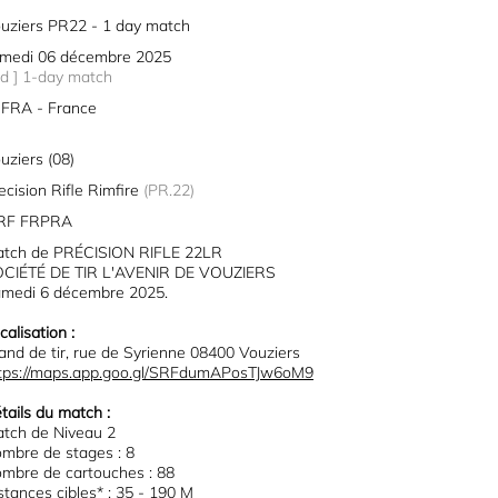
uziers PR22 - 1 day match
medi 06 décembre 2025
1d ] 1-day match
FRA - France
uziers (08)
ecision Rifle Rimfire
(PR.22)
PRF FRPRA
tch de PRÉCISION RIFLE 22LR
CIÉTÉ DE TIR L'AVENIR DE VOUZIERS
medi 6 décembre 2025.
calisation :
and de tir, rue de Syrienne 08400 Vouziers
tps://maps.app.goo.gl/SRFdumAPosTJw6oM9
tails du match :
tch de Niveau 2
mbre de stages : 8
mbre de cartouches : 88
stances cibles* : 35 - 190 M