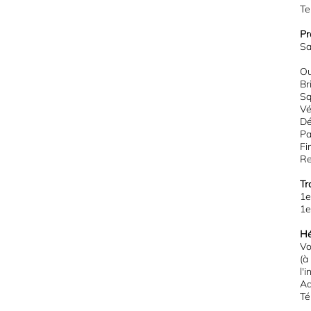
Te
Pr
Sa
Ou
Br
Sq
Vé
Dé
Pa
Fi
Re
Tr
1e
1e
Hé
Vo
(à
l'
Ad
Té