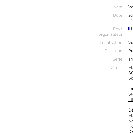
Nom
Vo
Date
sa
[ 
Pays
organisateur
Localisation
Vo
Discipline
Pr
Série
I
Détails
Ma
SO
Sa
Lo
St
ht
Dé
Ma
No
No
Di