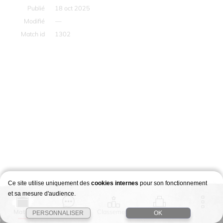
Publié
18 oct 2025
Modifié
—
Match id
1302
Ce site utilise uniquement des
cookies internes
pour son fonctionnement
et sa mesure d'audience.
Match
Story
Classement
Stages
PERSONNALISER
OK