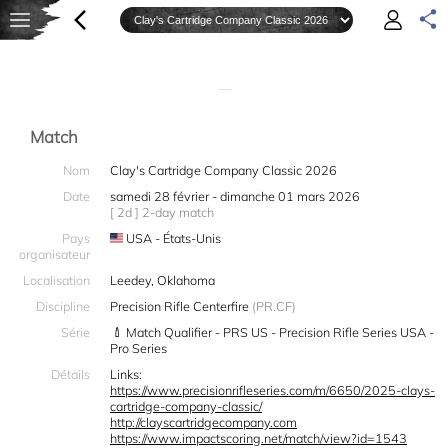
—
Match
Nom
Clay's Cartridge Company Classic 2026
Date
samedi 28 février - dimanche 01 mars 2026
[ 2d ] 2-day match
Pays
USA - États-Unis
organisateur
Localisation
Leedey, Oklahoma
Discipline
Precision Rifle Centerfire
(PR.CF)
Série
Match Qualifier - PRS US - Precision Rifle Series USA -
Pro Series
Détails
Links:
https://www.precisionrifleseries.com/m/6650/2025-clays-
cartridge-company-classic/
http://clayscartridgecompany.com
https://www.impactscoring.net/match/view?id=1543