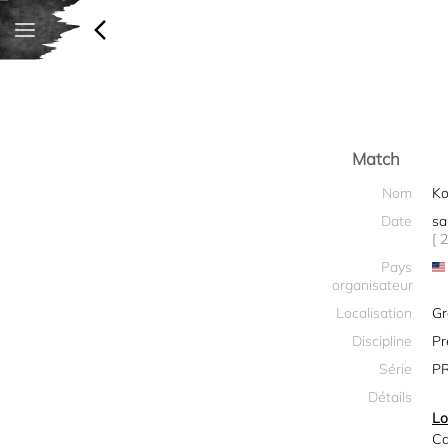
Match
Nom
Ko
Date
sa
[ 
Pays
organisateur
Localisation
Gr
Discipline
Pr
Série
PR
Détails
Lo
Ca