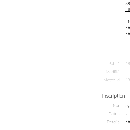
39
ht
Li
ht
ht
Publié
18
Modifié
—
Match id
13
Inscription
Sur
sy
Dates
le
Détails
ht