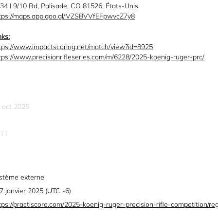
34 I 9/10 Rd, Palisade, CO 81526, États-Unis
tps://maps.app.goo.gl/VZSBVVfEFpwvcZ7y8
nks:
tps://www.impactscoring.net/match/view?id=8925
tps://www.precisionrifleseries.com/m/6228/2025-koenig-ruger-prc/
 oct 2025
11
stème externe
 7 janvier 2025 (UTC -6)
tps://practiscore.com/2025-koenig-ruger-precision-rifle-competition/reg