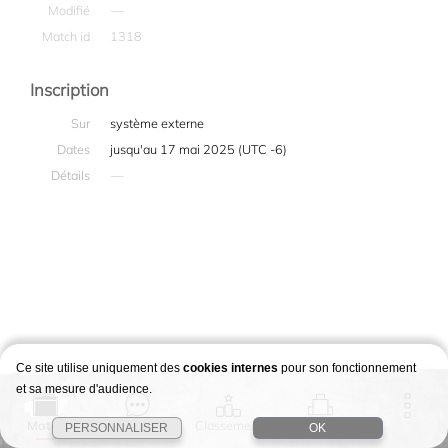
Modifié
—
Match id
1318
Inscription
Sur
système externe
Dates
jusqu'au 17 mai 2025 (UTC -6)
Détails
—
Ce site utilise uniquement des
cookies internes
pour son fonctionnement
et sa mesure d'audience.
Match
Story
Classement
Stages
PERSONNALISER
OK