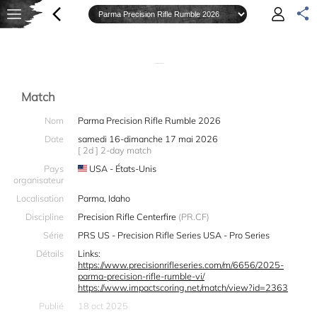
—
Match
Nom
Parma Precision Rifle Rumble 2026
Date
samedi 16-dimanche 17 mai 2026
[ 2d ] 2-day match
Pays
USA - États-Unis
organisateur
Localisation
Parma, Idaho
Discipline
Precision Rifle Centerfire
(PR.CF)
Série
PRS US - Precision Rifle Series USA - Pro Series
Détails
Links:
https://www.precisionrifleseries.com/m/6656/2025-
parma-precision-rifle-rumble-vi/
https://www.impactscoring.net/match/view?id=2363
Publié
18 oct 2025