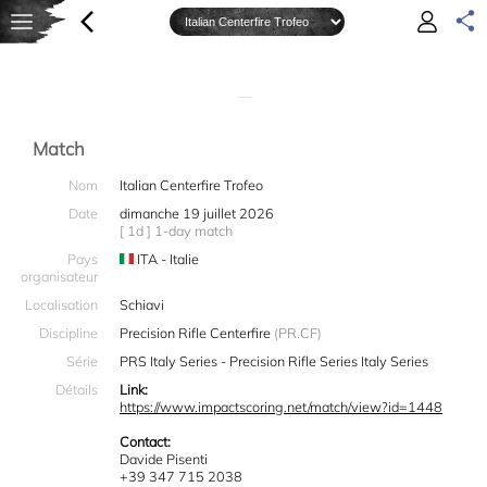
—
Match
Nom
Italian Centerfire Trofeo
Date
dimanche 19 juillet 2026
[ 1d ] 1-day match
Pays
ITA - Italie
organisateur
Localisation
Schiavi
Discipline
Precision Rifle Centerfire
(PR.CF)
Série
PRS Italy Series - Precision Rifle Series Italy Series
Détails
Link:
https://www.impactscoring.net/match/view?id=1448
Contact:
Davide Pisenti
+39 347 715 2038