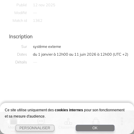
Publié
12 nov 2025
Modifié
—
Match id
1362
Inscription
Sur
système externe
Dates
du 1 janvier à 12h00 au 11 juin 2026 à 12h00 (UTC +2)
Détails
—
Ce site utilise uniquement des
cookies internes
pour son fonctionnement
et sa mesure d'audience.
Match
Story
Classement
Stages
PERSONNALISER
OK