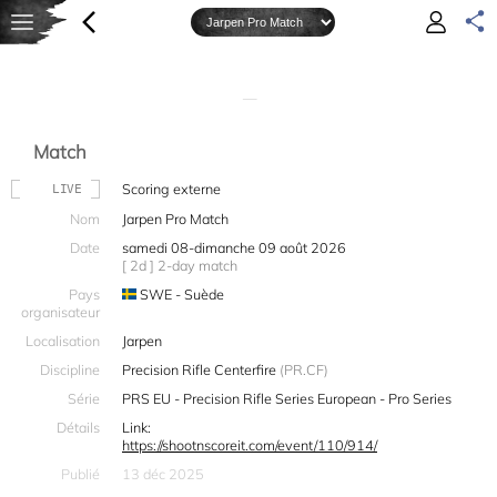
—
Match
Scoring externe
LIVE
Nom
Jarpen Pro Match
Date
samedi 08-dimanche 09 août 2026
[ 2d ] 2-day match
Pays
SWE - Suède
organisateur
Localisation
Jarpen
Discipline
Precision Rifle Centerfire
(PR.CF)
Série
PRS EU - Precision Rifle Series European - Pro Series
Détails
Link:
https://shootnscoreit.com/event/110/914/
Publié
13 déc 2025