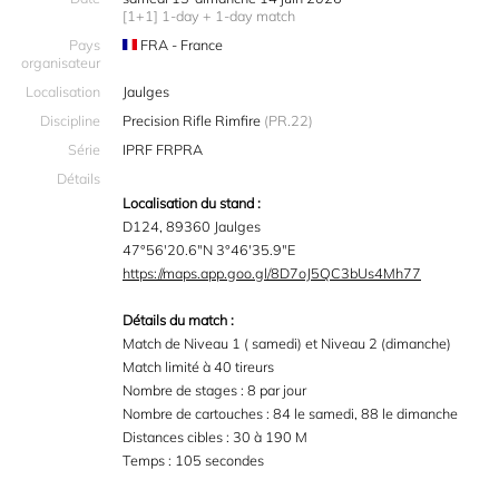
[1+1] 1-day + 1-day match
Pays
FRA - France
organisateur
Localisation
Jaulges
Discipline
Precision Rifle Rimfire
(PR.22)
Série
IPRF FRPRA
Détails
Localisation du stand :
D124, 89360 Jaulges
47°56'20.6"N 3°46'35.9"E
https://maps.app.goo.gl/8D7oJ5QC3bUs4Mh77
Détails du match :
Match de Niveau 1 ( samedi) et Niveau 2 (dimanche)
Match limité à 40 tireurs
Nombre de stages : 8 par jour
Nombre de cartouches : 84 le samedi, 88 le dimanche
Distances cibles : 30 à 190 M
Temps : 105 secondes