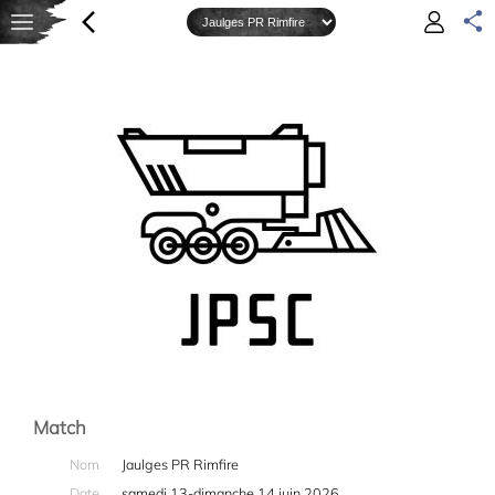
Match
Nom
Jaulges PR Rimfire
Date
samedi 13-dimanche 14 juin 2026