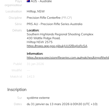
Pays
AUS - Australie
organisateur
Localisation
Hilltop, NSW
Discipline
Precision Rifle Centerfire
(PR.CF)
Série
PRS AU - Precision Rifle Series Australia
Détails
Location:
Southern Highlands Regional Shooting Complex
430 Wattle Ridge Road,
Hilltop NSW 2575
https://maps.app.goo.gl/oukJUUSfBqXoRc5A
Information:
https://www.precisionrifleseries.com.au/matches/kingofthehil
Publié
31 jan 2026
Modifié
—
Match id
1413
Inscription
Sur
système externe
Dates
du 31 janvier au 13 mars 2026 à 00h30 (UTC +10)