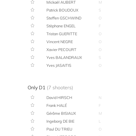
Mickaël AUBERT
M
Patrick BOUDOUX
S
Steffen GSCHWIND
O
Stèphane ENGEL
F
Tristan GUERITTE
O
Vincent NEGRE
O
Xavier PECOURT
O
Yves BALANDRAUX
S
Yves JASAITIS
O
Only D1
(7 shooters)
David HIRSCH
N
Frank HALÉ
F
Gérôme BISIAUX
M
Ingeborg DE BIE
L
Paul DU TRIEU
O