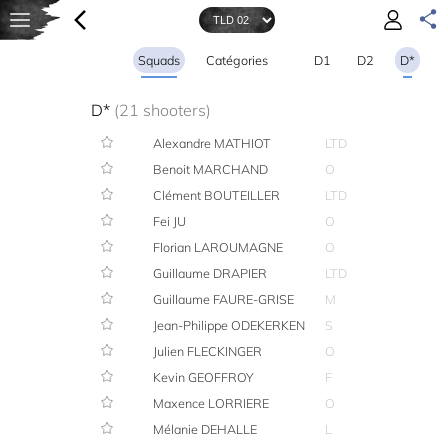
Squads
Catégories
D1
D2
D*
D*
(21 shooters)
Alexandre MATHIOT
LTD
Benoit MARCHAND
O
Clément BOUTEILLER
LTD
Fei JU
O
Florian LAROUMAGNE
O
Guillaume DRAPIER
LTD
Guillaume FAURE-GRISE
M
Jean-Philippe ODEKERKEN
S
Julien FLECKINGER
O
Kevin GEOFFROY
F
Maxence LORRIERE
O
Mélanie DEHALLE
L