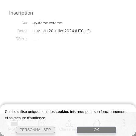
Inscription
Sur
système externe
Dates
jusqu'au 20 juillet 2024 (UTC +2)
Détails
—
Ce site utilise uniquement des
cookies internes
pour son fonctionnement
et sa mesure d'audience.
Match
Story
Classement
Stages
PERSONNALISER
OK