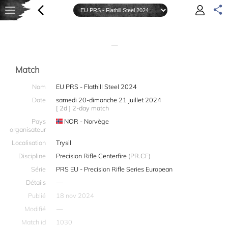
—
Match
Nom
EU PRS - Flathill Steel 2024
Date
samedi 20-dimanche 21 juillet 2024
[ 2d ] 2-day match
Pays
NOR - Norvège
organisateur
Localisation
Trysil
Discipline
Precision Rifle Centerfire
(PR.CF)
Série
PRS EU - Precision Rifle Series European
Détails
—
Publié
18 nov 2024
Modifié
—
Match id
1030