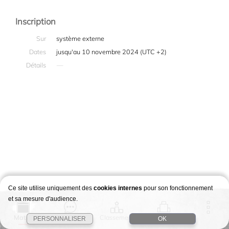
Inscription
Sur
système externe
Dates
jusqu'au 10 novembre 2024 (UTC +2)
Détails
—
Ce site utilise uniquement des
cookies internes
pour son fonctionnement
et sa mesure d'audience.
Match
Story
Classement
Stages
PERSONNALISER
OK