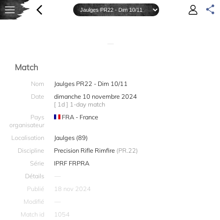
—
Match
Nom
Jaulges PR22 - Dim 10/11
Date
dimanche 10 novembre 2024
[ 1d ] 1-day match
Pays
FRA - France
organisateur
Localisation
Jaulges (89)
Discipline
Precision Rifle Rimfire
(PR.22)
Série
IPRF FRPRA
Détails
—
Publié
18 nov 2024
Modifié
—
Match id
1054