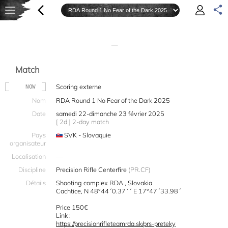
—
Match
Scoring externe
NOW
Nom
RDA Round 1 No Fear of the Dark 2025
Date
samedi 22-dimanche 23 février 2025
[ 2d ] 2-day match
Pays
SVK - Slovaquie
organisateur
Localisation
—
Discipline
Precision Rifle Centerfire
(PR.CF)
Détails
Shooting complex RDA , Slovakia
Cachtice, N 48°44´0.37´´ E 17°47´33.98´
Price 150€
Link :
https://precisionrifleteamrda.sk/prs-preteky