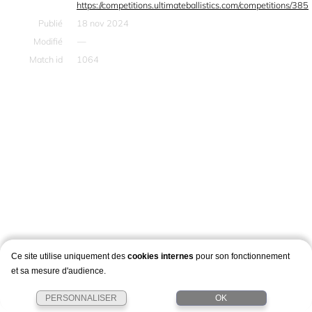
https://competitions.ultimateballistics.com/competitions/385
Publié
18 nov 2024
Modifié
—
Match id
1064
Ce site utilise uniquement des
cookies internes
pour son fonctionnement
et sa mesure d'audience.
PERSONNALISER
OK