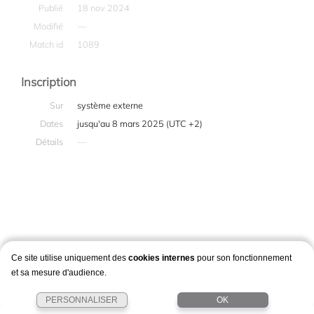
Publié
18 nov 2024
Modifié
—
Match id
1089
Inscription
Sur
système externe
Dates
jusqu'au 8 mars 2025 (UTC +2)
Détails
—
Ce site utilise uniquement des
cookies internes
pour son fonctionnement
et sa mesure d'audience.
PERSONNALISER
OK