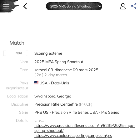
—
Match
Scoring externe
NOW
Nom
2025 MPA Spring Shootout
Date
samedi 08-dimanche 09 mars 2025
[ 2d ] 2-day match
Pays
USA - États-Unis
organisateur
Localisation
Swainsboro, Georgia
Discipline
Precision Rifle Centerfire
(PR.CF)
Série
PRS US - Precision Rifle Series USA - Pro Series
Détails
Links:
https://www.precisionrifleseries.com/m/6239/2025-mpa-
spring-shootout/
https://www.coolacressportingcamp.com/prs