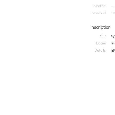
Modifié
—
Match id
10
Inscription
Sur
sy
Dates
le
Détails
ht