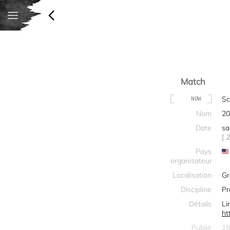
Match
Sc
NOW
Nom
20
Date
sa
[ 
Pays
organisateur
Localisation
Gr
Discipline
Pr
Détails
Li
ht
Publié
18