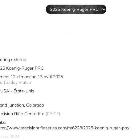
—
oring externe
25 Koenig-Ruger PRC
medi 12-dimanche 13 avril 2025
2d ] 2-day match
USA - États-Unis
and Junction, Colorado
ecision Rifle Centerfire
(PR.CF)
nks:
tps://www.precisionrifleseries.com/m/6228/2025-koenig-ruger-prc/
 nov 2024