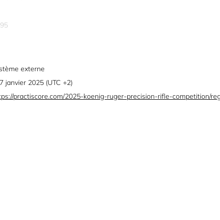
95
stème externe
 7 janvier 2025 (UTC +2)
tps://practiscore.com/2025-koenig-ruger-precision-rifle-competition/reg