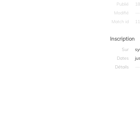
Publié
18
Modifié
—
Match id
11
Inscription
Sur
sy
Dates
ju
Détails
—