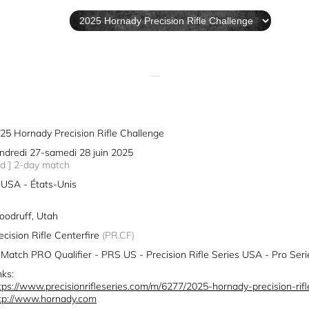
—
25 Hornady Precision Rifle Challenge
ndredi 27-samedi 28 juin 2025
2d ] 2-day match
USA - États-Unis
odruff, Utah
ecision Rifle Centerfire
(PR.CF)
Match PRO Qualifier - PRS US - Precision Rifle Series USA - Pro Seri
nks:
tps://www.precisionrifleseries.com/m/6277/2025-hornady-precision-rifl
tp://www.hornady.com