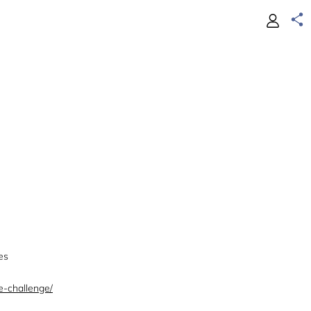
es
e-challenge/