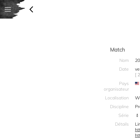
Match
Nom
20
Date
ve
[ 
Pays
organisateur
Localisation
Wo
Discipline
Pr
Série
Détails
Li
ht
ht