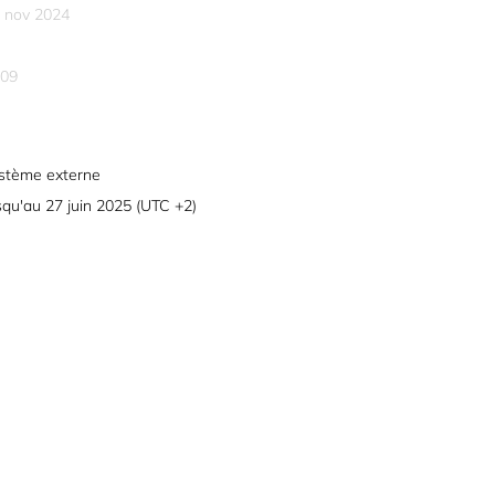
 nov 2024
09
stème externe
squ'au 27 juin 2025 (UTC +2)