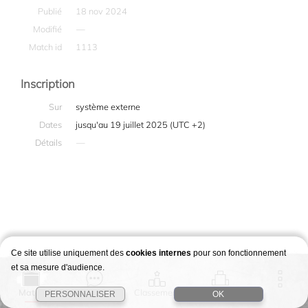
Publié
18 nov 2024
Modifié
—
Match id
1113
Inscription
Sur
système externe
Dates
jusqu'au 19 juillet 2025 (UTC +2)
Détails
—
Ce site utilise uniquement des
cookies internes
pour son fonctionnement
et sa mesure d'audience.
Match
Story
Classement
Stages
PERSONNALISER
OK