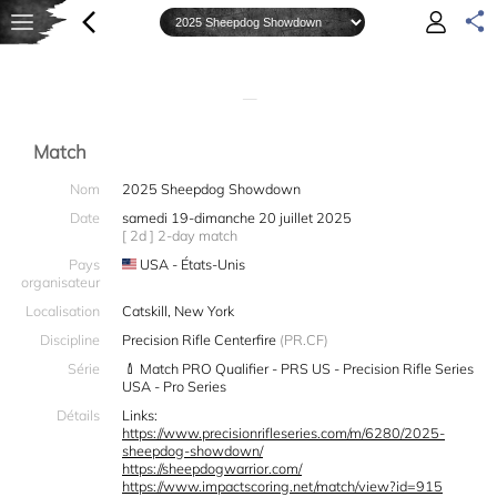
—
Match
Nom
2025 Sheepdog Showdown
Date
samedi 19-dimanche 20 juillet 2025
[ 2d ] 2-day match
Pays
USA - États-Unis
organisateur
Localisation
Catskill, New York
Discipline
Precision Rifle Centerfire
(PR.CF)
Série
Match PRO Qualifier - PRS US - Precision Rifle Series
USA - Pro Series
Détails
Links:
https://www.precisionrifleseries.com/m/6280/2025-
sheepdog-showdown/
https://sheepdogwarrior.com/
https://www.impactscoring.net/match/view?id=915