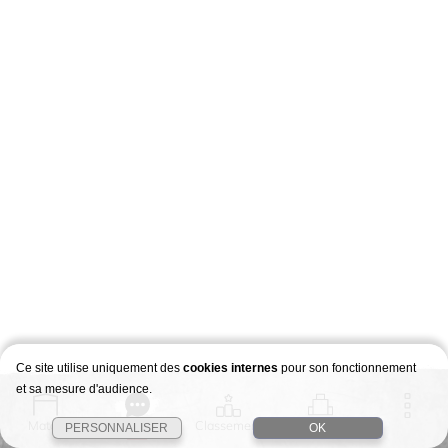
Ce site utilise uniquement des
cookies internes
pour son fonctionnement
et sa mesure d'audience.
Match
Story
Classement
Stages
PERSONNALISER
OK