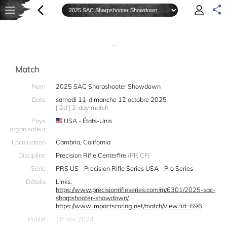
—
Match
Nom
2025 SAC Sharpshooter Showdown
Date
samedi 11-dimanche 12 octobre 2025
[ 2d ] 2-day match
Pays
USA - États-Unis
organisateur
Localisation
Cambria, California
Discipline
Precision Rifle Centerfire
(PR.CF)
Série
PRS US - Precision Rifle Series USA - Pro Series
Détails
Links:
https://www.precisionrifleseries.com/m/6301/2025-sac-
sharpshooter-showdown/
https://www.impactscoring.net/match/view?id=696
Publié
18 nov 2024