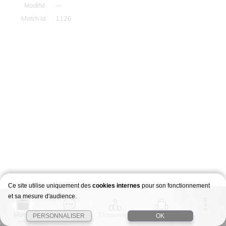
Modifié
—
Match id
1126
Ce site utilise uniquement des
cookies internes
pour son fonctionnement
et sa mesure d'audience.
Match
Story
Classement
Stages
PERSONNALISER
OK