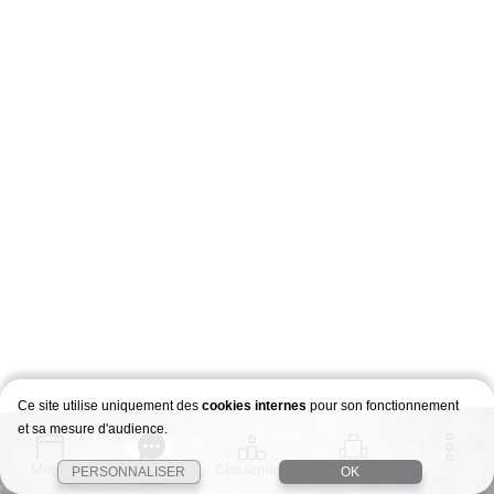
Ce site utilise uniquement des
cookies internes
pour son fonctionnement
et sa mesure d'audience.
Match
Story
Classement
Stages
PERSONNALISER
OK