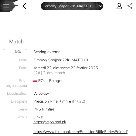
—
Match
Scoring externe
NOW
Nom
Zimowy Snajper 22lr- MATCH 1
Date
samedi 22-dimanche 23 février 2025
[ 2d ] 2-day match
Pays
POL - Pologne
organisateur
Localisation
Wrocław
Discipline
Precision Rifle Rimfire
(PR.22)
Série
PRS Rimfire
Détails
Links:
https://prspoland.pl/
https://www.facebook.com/PrecisionRifileSeriesPoland/