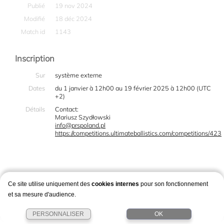
Publié
19 nov 2024
Modifié
18 déc 2024
Match id
1143
Inscription
Sur
système externe
Dates
du 1 janvier à 12h00 au 19 février 2025 à 12h00 (UTC
+2)
Détails
Contact:
Mariusz Szydłowski
info@prspoland.pl
https://competitions.ultimateballistics.com/competitions/423
Ce site utilise uniquement des
cookies internes
pour son fonctionnement
et sa mesure d'audience.
PERSONNALISER
OK