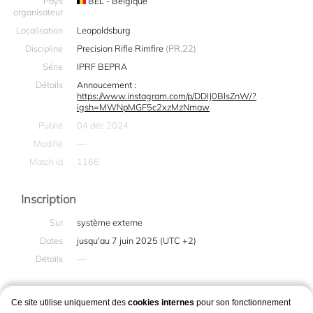
Pays
BEL - Belgique
organisateur
Localisation
Leopoldsburg
Discipline
Precision Rifle Rimfire
(PR.22)
Série
IPRF BEPRA
Détails
Annoucement :
https://www.instagram.com/p/DDIJ0BlsZnW/?
igsh=MWNpMGF5c2xzMzNmaw
Publié
04 déc 2024
Modifié
—
Match id
1166
Inscription
Sur
système externe
Dates
jusqu'au 7 juin 2025 (UTC +2)
Détails
—
Ce site utilise uniquement des
cookies internes
pour son fonctionnement