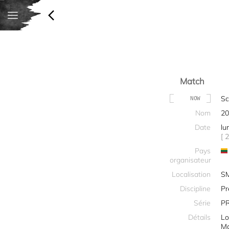
Match
Sc
NOW
Nom
20
Date
lu
[ 
Pays
organisateur
Localisation
S
Discipline
Pr
Série
PR
Détails
Lo
Ma