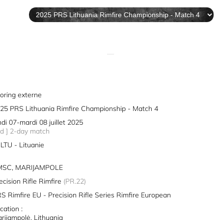
—
oring externe
25 PRS Lithuania Rimfire Championship - Match 4
ndi 07-mardi 08 juillet 2025
2d ] 2-day match
LTU - Lituanie
MSC, MARIJAMPOLE
ecision Rifle Rimfire
(PR.22)
S Rimfire EU - Precision Rifle Series Rimfire European
cation :
rijampolė, Lithuania