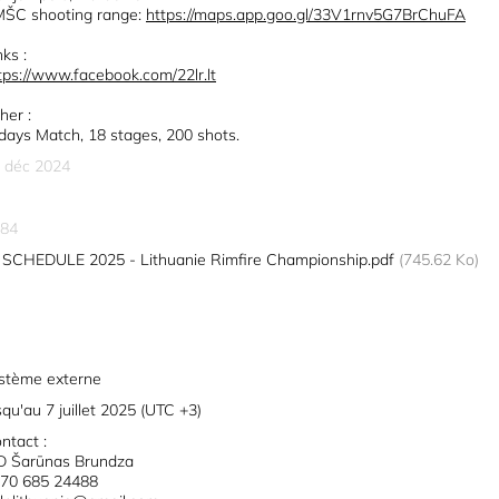
ŠC shooting range:
https://maps.app.goo.gl/33V1rnv5G7BrChuFA
nks :
tps://www.facebook.com/22lr.lt
her :
days Match, 18 stages, 200 shots.
 déc 2024
84
SCHEDULE 2025 - Lithuanie Rimfire Championship.pdf
(745.62 Ko)
stème externe
squ'au 7 juillet 2025 (UTC +3)
ntact :
 Šarūnas Brundza
70 685 24488