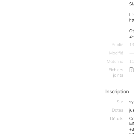
SM
Li
ht
Ot
2-
Publié
13
Modifié
—
Match id
11
Fichiers
joints
Inscription
Sur
sy
Dates
ju
Détails
Co
MD
+3