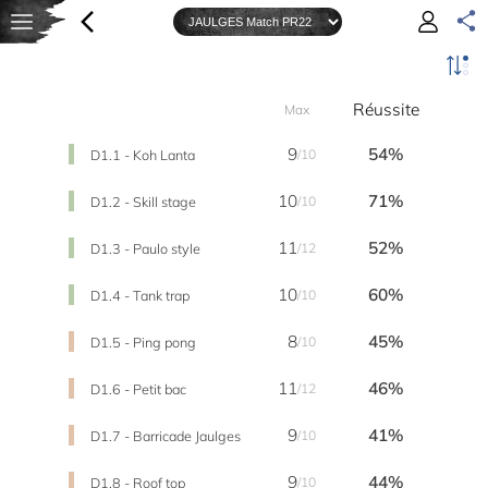
Réussite
Max
9
54%
D1.1 - Koh Lanta
/10
10
71%
D1.2 - Skill stage
/10
11
52%
D1.3 - Paulo style
/12
10
60%
D1.4 - Tank trap
/10
8
45%
D1.5 - Ping pong
/10
11
46%
D1.6 - Petit bac
/12
9
41%
D1.7 - Barricade Jaulges
/10
9
44%
D1.8 - Roof top
/10