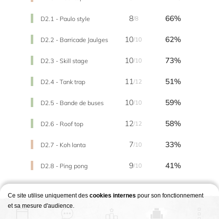
8
66%
D2.1 - Paulo style
/8
10
62%
D2.2 - Barricade Jaulges
/10
10
73%
D2.3 - Skill stage
/10
11
51%
D2.4 - Tank trap
/12
10
59%
D2.5 - Bande de buses
/10
12
58%
D2.6 - Roof top
/12
7
33%
D2.7 - Koh lanta
/10
9
41%
D2.8 - Ping pong
/10
Ce site utilise uniquement des
cookies internes
pour son fonctionnement
et sa mesure d'audience.