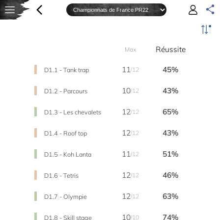
Réussite
Max
11
45%
D1.1 - Tank trap
/12
10
43%
D1.2 - Parcours
/12
12
65%
D1.3 - Les chevalets
/12
12
43%
D1.4 - Roof top
/12
11
51%
D1.5 - Koh Lanta
/12
12
46%
D1.6 - Tetris
/12
12
63%
D1.7 - Olympie
/12
10
74%
D1.8 - Skill stage
/10