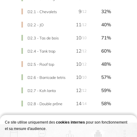
9
32%
D2.1 - Chevalets
/12
11
40%
D2.2 - JO
/12
10
71%
D2.3 - Tas de bois
/10
12
60%
D2.4 - Tank trap
/12
10
48%
D2.5 - Roof top
/12
10
57%
D2.6 - Barricade tetris
/10
12
59%
D2.7 - Koh lanta
/12
14
58%
D2.8 - Double prône
/14
Ce site utilise uniquement des
cookies internes
pour son fonctionnement
et sa mesure d'audience.