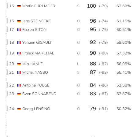
100
15
Martin FURLMEIER
S
(-70)
63.69%
96
16
Jens STEINECKE
O
(-74)
61.15%
95
17
Fabien GITON
O
(-75)
60.51%
92
18
Yohann GIGAULT
O
(-78)
58.60%
90
19
Franck MARCHAL
O
(-80)
57.32%
88
20
Mia HÄNLE
L
(-82)
56.05%
87
21
Michel NASSO
S
(-83)
55.41%
84
22
Antoine POLGE
O
(-86)
53.50%
83
23
Sven SONNABEND
O
(-87)
52.87%
79
24
Georg LENSING
O
(-91)
50.32%