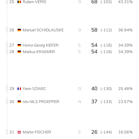
68
25
Ruben VERIS
O
(-102)
43.31%
58
26
Manuel SCHIDLAUSKE
O
(-112)
36.94%
54
27
Heinz-Georg KIEFER
S
(-116)
34.39%
54
28
Markus KRAEMER
S
(-116)
34.39%
40
29
Yann SZWEC
O
(-130)
25.48%
37
30
nils NILS PROEPPER
N
(-133)
23.57%
26
31
Martin FISCHER
S
(-144)
16.56%