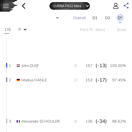
D1
D2
D*
170
Pts/170
(Miss)
Score
(-13)
1
John DUIJF
O
157
100.00%
(-17)
2
Markus HÄNLE
O
153
97.45%
(-34)
3
Alexandre SCHOULER
O
136
86.62%