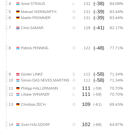
(-38)
4
Anne STRAUS
L
132
84.08%
(-39)
5
Manuel WEINGARTH
O
131
83.44%
(-39)
6
Martin FROMMER
O
131
83.44%
(-41)
7
Chris SAMAR
O
129
82.17%
(-48)
8
Patrick PENNING
O
122
77.71%
(-58)
9
Günter LINKE
S
112
71.34%
(-58)
10
Simon DAS NEVES MARTINS
O
112
71.34%
111
11
Philipp HALLERMANN
O
(-59)
70.70%
111
12
Liliane WINANDY
L
(-59)
70.70%
109
13
Christian ZECH
O
(-61)
69.43%
102
14
Sven HALSDORF
O
(-68)
64.97%