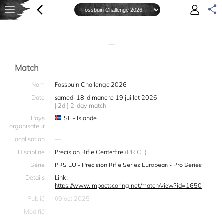
—
Match
Nom
Fossbuin Challenge 2026
Date
samedi 18-dimanche 19 juillet 2026
[ 2d ] 2-day match
Pays
ISL - Islande
organisateur
Localisation
—
Discipline
Precision Rifle Centerfire
(PR.CF)
Série
PRS EU - Precision Rifle Series European - Pro Series
Détails
Link :
https://www.impactscoring.net/match/view?id=1650
Publié
09 oct 2025
Modifié
—