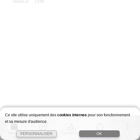
Match id
1295
Ce site utilise uniquement des
cookies internes
pour son fonctionnement
et sa mesure d'audience.
Match
Story
Classement
Stages
PERSONNALISER
OK