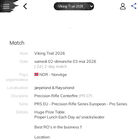
—
Match
Nom
Viking Trail 2026
Date
samedi 02-dimanche 03 mai 2026
[ 2d ] 2-day match
Pays
NOR - Norvège
organisateur
Localisation
Jørpeland & Røyseland
Discipline
Precision Rifle Centerfire
(PR.CF)
Série
PRS EU - Precision Rifle Series European - Pro Series
Détails
Huge Prize Table
Proper Lunch Each Day w/ snacks/water
Best RO’s in the business !!
Location: