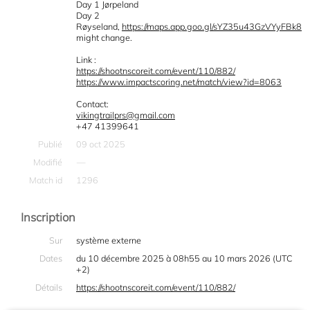
Day 1 Jørpeland
Day 2
Røyseland,
https://maps.app.goo.gl/sYZ35u43GzVYyFBk8
might change.
Link :
https://shootnscoreit.com/event/110/882/
https://www.impactscoring.net/match/view?id=8063
Contact:
vikingtrailprs@gmail.com
+47 41399641
Publié
09 oct 2025
Modifié
—
Match id
1296
Inscription
Sur
système externe
Dates
du 10 décembre 2025 à 08h55 au 10 mars 2026 (UTC
+2)
Détails
https://shootnscoreit.com/event/110/882/