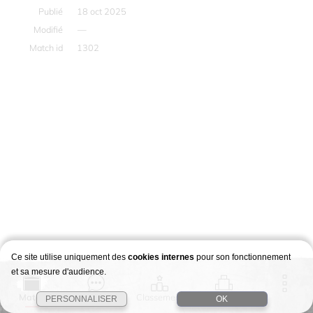
Publié
18 oct 2025
Modifié
—
Match id
1302
Ce site utilise uniquement des
cookies internes
pour son fonctionnement
et sa mesure d'audience.
Match
Story
Classement
Stages
PERSONNALISER
OK