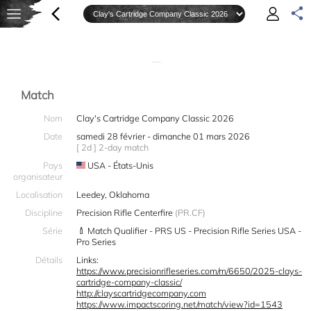
—
Match
Nom
Clay's Cartridge Company Classic 2026
Date
samedi 28 février - dimanche 01 mars 2026
[ 2d ] 2-day match
Pays
USA - États-Unis
organisateur
Localisation
Leedey, Oklahoma
Discipline
Precision Rifle Centerfire
(PR.CF)
Série
Match Qualifier - PRS US - Precision Rifle Series USA -
Pro Series
Détails
Links:
https://www.precisionrifleseries.com/m/6650/2025-clays-
cartridge-company-classic/
http://clayscartridgecompany.com
https://www.impactscoring.net/match/view?id=1543