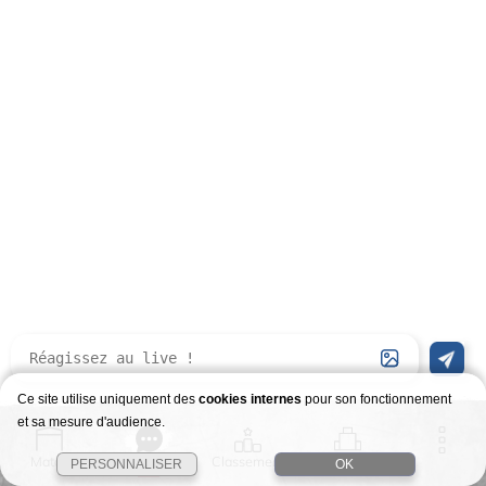
Ce site utilise uniquement des
cookies internes
pour son fonctionnement
et sa mesure d'audience.
Match
Story
Classement
Stages
PERSONNALISER
OK