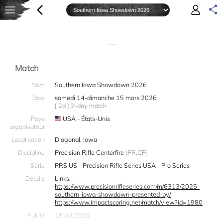
—
Match
Nom
Southern Iowa Showdown 2026
Date
samedi 14-dimanche 15 mars 2026
[ 2d ] 2-day match
Pays
USA - États-Unis
organisateur
Localisation
Diagonal, Iowa
Discipline
Precision Rifle Centerfire
(PR.CF)
Série
PRS US - Precision Rifle Series USA - Pro Series
Détails
Links:
https://www.precisionrifleseries.com/m/6313/2025-
southern-iowa-showdown-presented-by/
https://www.impactscoring.net/match/view?id=1980
Publié
18 oct 2025