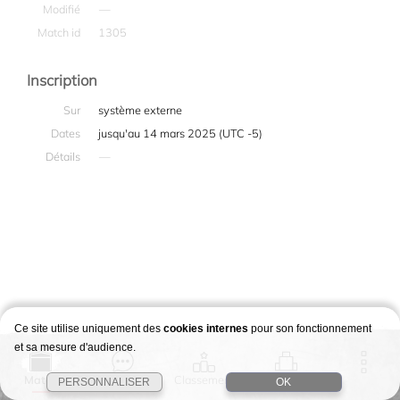
Modifié
—
Match id
1305
Inscription
Sur
système externe
Dates
jusqu'au 14 mars 2025 (UTC -5)
Détails
—
Ce site utilise uniquement des
cookies internes
pour son fonctionnement
et sa mesure d'audience.
Match
Story
Classement
Stages
PERSONNALISER
OK