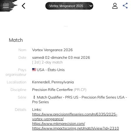
—
Match
Nom
Vortex Vengeance 2026
Date
samedi 02-dimanche 03 mai 2026
[ 2d ] 2-day match
Pays
USA - États-Unis
organisateur
Localisation
Kennerdell, Pennsylvania
Discipline
Precision Rifle Centerfire
(PR.CF)
Série
Match Qualifier - PRS US - Precision Rifle Series USA -
Pro Series
Détails
Links:
https://www.precisionrifleseries.com/m/6335/2025-
vortex-vengeance/
https://www.mkmprecision.com/
https://www.impactscoring.net/match/view?id=2310