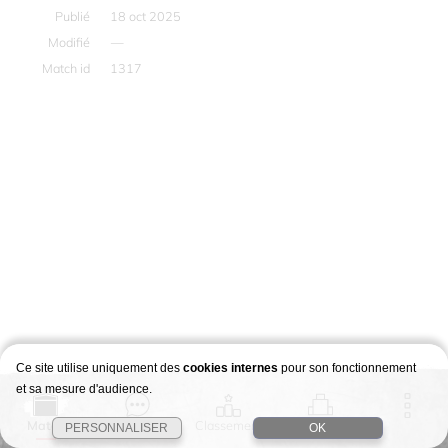
Publié
18 oct 2025
Modifié
—
Match id
1317
Ce site utilise uniquement des
cookies internes
pour son fonctionnement
et sa mesure d'audience.
Match
Story
Classement
Stages
PERSONNALISER
OK