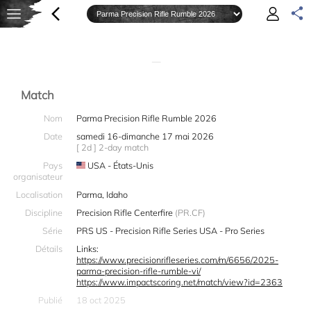
—
Match
Nom
Parma Precision Rifle Rumble 2026
Date
samedi 16-dimanche 17 mai 2026
[ 2d ] 2-day match
Pays
USA - États-Unis
organisateur
Localisation
Parma, Idaho
Discipline
Precision Rifle Centerfire
(PR.CF)
Série
PRS US - Precision Rifle Series USA - Pro Series
Détails
Links:
https://www.precisionrifleseries.com/m/6656/2025-
parma-precision-rifle-rumble-vi/
https://www.impactscoring.net/match/view?id=2363
Publié
18 oct 2025