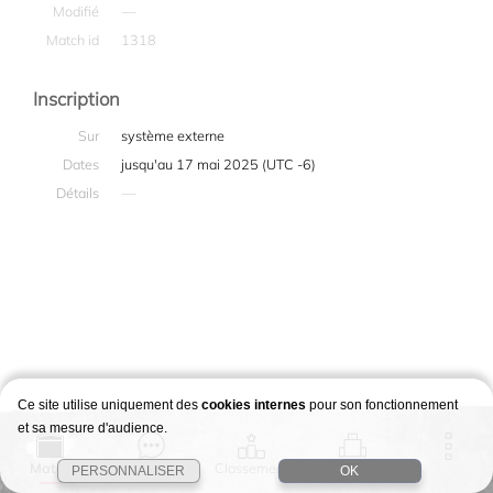
Modifié
—
Match id
1318
Inscription
Sur
système externe
Dates
jusqu'au 17 mai 2025 (UTC -6)
Détails
—
Ce site utilise uniquement des
cookies internes
pour son fonctionnement
et sa mesure d'audience.
Match
Story
Classement
Stages
PERSONNALISER
OK